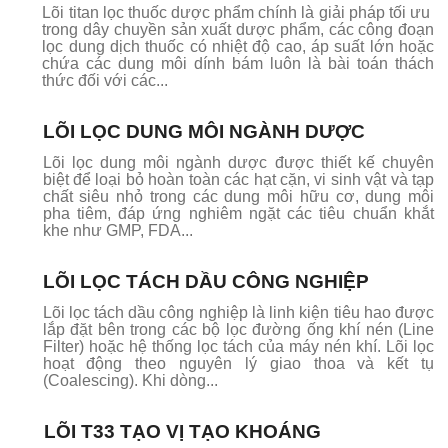
Lõi titan lọc thuốc dược phẩm chính là giải pháp tối ưu
trong dây chuyền sản xuất dược phẩm, các công đoạn
lọc dung dịch thuốc có nhiệt độ cao, áp suất lớn hoặc
chứa các dung môi dính bám luôn là bài toán thách
thức đối với các...
LÕI LỌC DUNG MÔI NGÀNH DƯỢC
Lõi lọc dung môi ngành dược được thiết kế chuyên
biệt để loại bỏ hoàn toàn các hạt cặn, vi sinh vật và tạp
chất siêu nhỏ trong các dung môi hữu cơ, dung môi
pha tiêm, đáp ứng nghiêm ngặt các tiêu chuẩn khắt
khe như GMP, FDA...
LÕI LỌC TÁCH DẦU CÔNG NGHIỆP
Lõi lọc tách dầu công nghiệp là linh kiện tiêu hao được
lắp đặt bên trong các bộ lọc đường ống khí nén (Line
Filter) hoặc hệ thống lọc tách của máy nén khí. Lõi lọc
hoạt động theo nguyên lý giao thoa và kết tụ
(Coalescing). Khi dòng...
LÕI T33 TẠO VỊ TẠO KHOÁNG