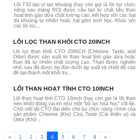
Lõi T33 tạo vị tạo khoáng (hay còn gọi là lõi lọc chức
năng sau màng RO) được cấu tạo từ chất liệu than
hoạt tính gáo dừa chất lượng cao, kết hợp với các hạt
đá khoáng tự nhiên hoặc hạt gốm sinh học. Khác với
các lõi lọc...
LÕI LỌC THAN KHỐI CTO 20INCH
Lõi lọc than khối CTO 20INCH (Chlorine, Taste, and
Odor) được sản xuất từ than hoạt tính gáo dừa hoặc
than đá tự nhiên chất lượng cao. Than được nghiền
nhỏ, sau đó được ép đùn dưới áp suất và nhiệt độ cao
để tạo thành một khối trụ...
LÕI THAN HOẠT TÍNH CTO 10INCH
Lõi than hoạt tính CTO 10inch (hay còn gọi là lõi than
nén khối) đóng vai trò như một “bộ lọc hóa học” cốt lõi.
Chữ viết tắt CTO đại diện cho ba chức năng chính của
sản phẩm: Chlorine (Khử Clo), Taste (Cải thiện vị) và
Odor (Khử...
«
1
2
3
4
5
6
7
8
»