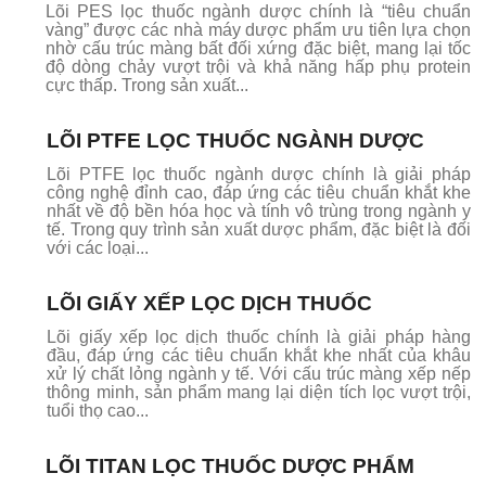
Lõi PES lọc thuốc ngành dược chính là “tiêu chuẩn
vàng” được các nhà máy dược phẩm ưu tiên lựa chọn
nhờ cấu trúc màng bất đối xứng đặc biệt, mang lại tốc
độ dòng chảy vượt trội và khả năng hấp phụ protein
cực thấp. Trong sản xuất...
LÕI PTFE LỌC THUỐC NGÀNH DƯỢC
Lõi PTFE lọc thuốc ngành dược chính là giải pháp
công nghệ đỉnh cao, đáp ứng các tiêu chuẩn khắt khe
nhất về độ bền hóa học và tính vô trùng trong ngành y
tế. Trong quy trình sản xuất dược phẩm, đặc biệt là đối
với các loại...
LÕI GIẤY XẾP LỌC DỊCH THUỐC
Lõi giấy xếp lọc dịch thuốc chính là giải pháp hàng
đầu, đáp ứng các tiêu chuẩn khắt khe nhất của khâu
xử lý chất lỏng ngành y tế. Với cấu trúc màng xếp nếp
thông minh, sản phẩm mang lại diện tích lọc vượt trội,
tuổi thọ cao...
LÕI TITAN LỌC THUỐC DƯỢC PHẨM