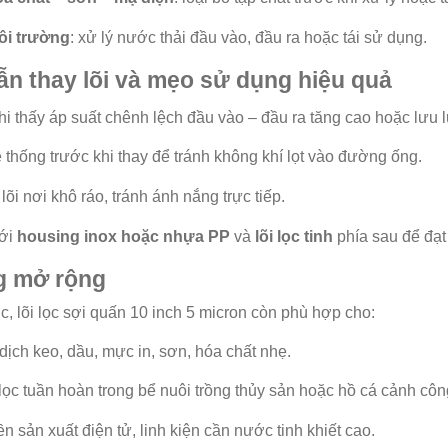
i trường
: xử lý nước thải đầu vào, đầu ra hoặc tái sử dụng.
n thay lõi và mẹo sử dụng hiệu quả
khi thấy áp suất chênh lệch đầu vào – đầu ra tăng cao hoặc lưu
 thống trước khi thay để tránh không khí lọt vào đường ống.
õi nơi khô ráo, tránh ánh nắng trực tiếp.
với
housing inox hoặc nhựa PP
và
lõi lọc tinh
phía sau để đạt 
g mở rộng
, lõi lọc sợi quấn 10 inch 5 micron còn phù hợp cho:
dịch keo, dầu, mực in, sơn, hóa chất nhẹ.
lọc tuần hoàn trong bể nuôi trồng thủy sản hoặc hồ cá cảnh côn
 sản xuất điện tử, linh kiện cần nước tinh khiết cao.