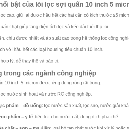
ổi bật của lõi lọc sợi quấn 10 inch 5 mic
lọc cao, giữ lại được hầu hết các hạt cặn có kích thước ≥5 micr
uấn chặt giúp tăng diện tích lọc và kéo dài tuổi thọ lõi.
ền, chịu được nhiệt và áp suất cao trong hệ thống lọc công nghi
ch với hầu hết các loại housing tiêu chuẩn 10 inch.
hợp lý, dễ thay thế và bảo trì.
 trong các ngành công nghiệp
ấn 10 inch 5 micron được ứng dụng rộng rãi trong:
lọc nước sinh hoạt và nước RO công nghiệp.
ực phẩm – đồ uống
: lọc nước sản xuất, lọc siro, nước giải khá
ợc phẩm – y tế
: tiền lọc cho nước cất, dung dịch pha chế.
a chất – sơn – mạ điện
: loại bỏ tạp chất trước khi xử lý hoặc