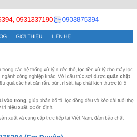
5394, 0931337190
0903875394
LOG
GIỚI THIỆU
LIÊN HỆ
rong các hệ thống xử lý nước thô, lọc tiền xử lý cho máy lọc
u ngành công nghiệp khác. Với cấu trúc sợi được
quấn chặt
u quả các hạt cặn rắn, bùn, rỉ sét, tạp chất kích thước từ 5
ài vào trong
, giúp phân bố tải lọc đồng đều và kéo dài tuổi thọ
rì hiệu suất lọc ổn định.
sản xuất và cung cấp trực tiếp tại Việt Nam, đảm bảo chất