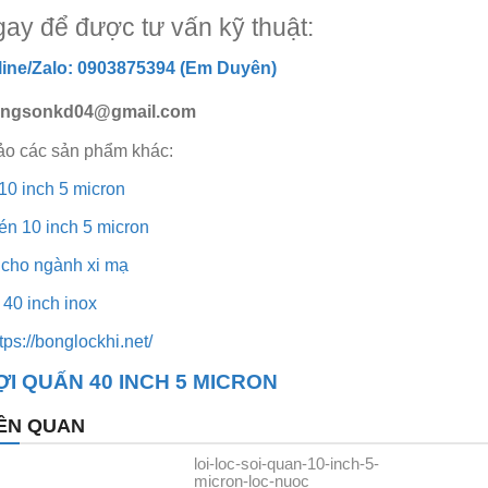
gay để được tư vấn kỹ thuật:
tline/Zalo: 0903875394 (Em Duyên)
dongsonkd04@gmail.com
ảo các sản phẩm khác:
 10 inch 5 micron
én 10 inch 5 micron
c cho ngành xi mạ
i 40 inch inox
ps://bonglockhi.net/
ỢI QUẤN 40 INCH 5 MICRON
IÊN QUAN
loi-loc-soi-quan-10-inch-5-
micron-loc-nuoc