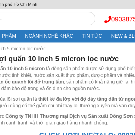
nh phố Hồ Chí Minh
090387
 PHẨM
NGÀNH NGHỀ KHÁC
TIN TỨC
NEW & B
inch 5 micron lọc nước
sợi quấn 10 inch 5 micron lọc nước
uấn 10 inch 5 micron
là dòng sản phẩm được sử dụng phổ biến t
nước tinh khiết, nước sản xuất thực phẩm, dược phẩm và nhiề
ắn ốc quanh lõi đỡ trung tâm
, sản phẩm có khả năng giữ lại hiệ
n, đảm bảo độ trong và ổn định cho nguồn nước.
ủa lõi sợi quấn là
thiết kế đa lớp với độ dày tăng dần từ ngo
gười dùng có thể giảm chi phí thay lõi thường xuyên mà vẫn duy t
ợc
Công ty TNHH Thương mại Dịch vụ Sản xuất Đông Sơn
ành cạnh tranh và thời gian giao hàng nhanh chóng.