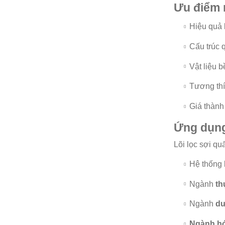
Ưu điểm n
Hiệu quả 
Cấu trúc q
Vật liệu b
Tương thí
Giá thành 
Ứng dụng
Lõi lọc sợi qu
Hệ thống 
Ngành
th
Ngành
dư
Ngành hó