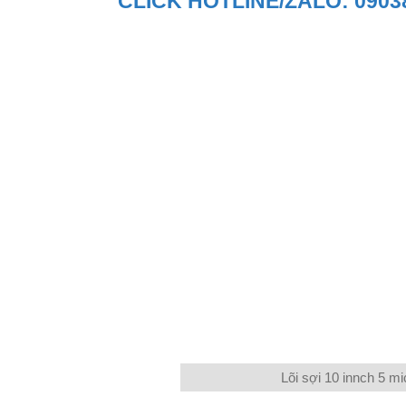
CLICK HOTLINE/ZALO: 0903
Lõi sợi 10 innch 5 mi