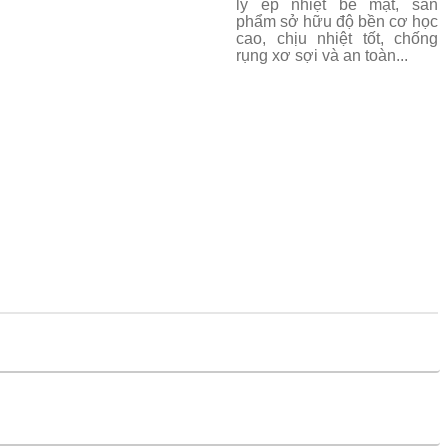
lý ép nhiệt bề mặt, sản
phẩm sở hữu độ bền cơ học
cao, chịu nhiệt tốt, chống
rụng xơ sợi và an toàn...