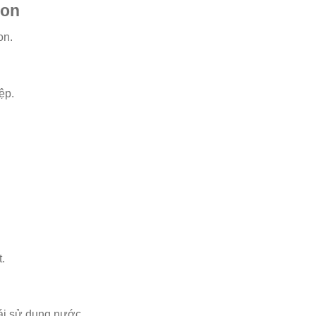
ron
on.
ệp.
t.
 tái sử dụng nước.