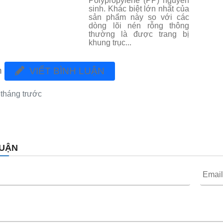
Polypropylene (PP) nguyên
sinh. Khác biệt lớn nhất của
sản phẩm này so với các
dòng lõi nén rỗng thông
thường là được trang bị
khung trục...
n
VIẾT BÌNH LUẬN
 tháng trước
LUẬN
Email