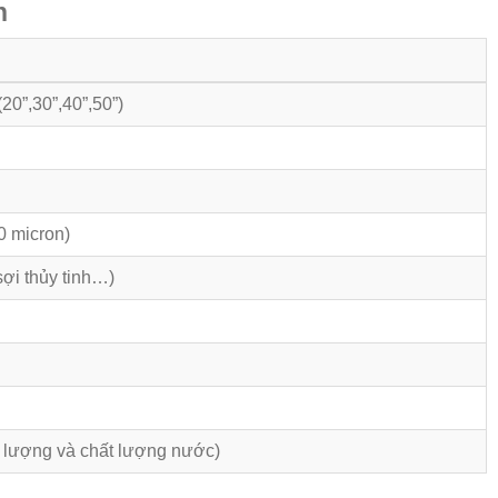
n
20”,30”,40”,50”)
0 micron)
sợi thủy tinh…)
u lượng và chất lượng nước)