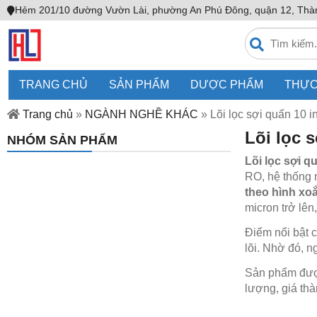
Hẻm 201/10 đường Vườn Lài, phường An Phú Đông, quận 12, Thà
TRANG CHỦ
SẢN PHẨM
DƯỢC PHẨM
THỰC
Trang chủ
»
NGÀNH NGHỀ KHÁC
»
Lõi lọc sợi quấn 10 
Lõi lọc 
NHÓM SẢN PHẨM
Lõi lọc sợi q
RO, hệ thống 
theo hình xo
micron trở lê
Điểm nổi bật c
lõi. Nhờ đó, n
Sản phẩm đư
lượng, giá th