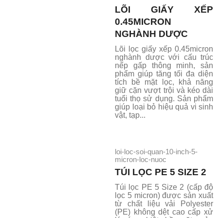
LÕI GIẤY XẾP
0.45MICRON
NGHÀNH DƯỢC
Lõi lọc giấy xếp 0.45micron
nghành dược với cấu trúc
nếp gấp thông minh, sản
phẩm giúp tăng tối đa diện
tích bề mặt lọc, khả năng
giữ cặn vượt trội và kéo dài
tuổi thọ sử dụng. Sản phẩm
giúp loại bỏ hiệu quả vi sinh
vật, tạp...
loi-loc-soi-quan-10-inch-5-
micron-loc-nuoc
TÚI LỌC PE 5 SIZE 2
Túi lọc PE 5 Size 2 (cấp độ
lọc 5 micron) được sản xuất
từ chất liệu vải Polyester
(PE) không dệt cao cấp xử