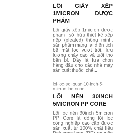
LÕI GIẤY XẾP
1MICRON DƯỢC
PHẨM
Lõi giấy xếp 1micron dược
phẩm sở hữu thiết kế xếp
nếp (pleated) thông minh,
sản phẩm mang lại diện tích
bề mặt lọc vượt trội, lưu
lượng chảy cao và tuổi thọ
bền bỉ. Đây là lựa chọn
hàng đầu cho các nhà máy
sản xuất thuốc, chế...
loi-loc-soi-quan-10-inch-5-
micron-loc-nuoc
LÕI NÉN 30INCH
5MICRON PP CORE
Lõi lọc nén 30inch 5micron
PP Core là dòng lõi lọc
công nghiệp cao cấp được
sản xuất từ 100% chất liệu