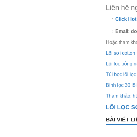
Liên hệ n
Click Ho
Email: 
Hoặc tham kh
Lõi sợi cotton
Lõi lọc bông n
Túi bọc lõi lọ
Bình lọc 30 lõ
Tham khảo: htt
LÕI LỌC S
BÀI VIẾT L