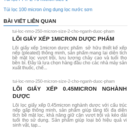
Túi lọc 100 micron ứng dụng lọc nước sơn
BÀI VIẾT LIÊN QUAN
tui-loc-nmo-250-micron-size-2-cho-nganh-duoc-pham
LÕI GIẤY XẾP 1MICRON DƯỢC PHẨM
Lõi giấy xếp 1micron dược phẩm sở hữu thiết kế xếp
nếp (pleated) thông minh, sản phẩm mang lại diện tích
bề mặt lọc vượt trội, lưu lượng chảy cao và tuổi thọ
bền bỉ. Đây là lựa chọn hàng đầu cho các nhà máy sản
xuất thuốc, chế...
tui-loc-nmo-250-micron-size-2-cho-nganh-duoc-pham
LÕI GIẤY XẾP 0.45MICRON NGHÀNH
DƯỢC
Lõi lọc giấy xếp 0.45micron nghành dược với cấu trúc
nếp gấp thông minh, sản phẩm giúp tăng tối đa diện
tích bề mặt lọc, khả năng giữ cặn vượt trội và kéo dài
tuổi thọ sử dụng. Sản phẩm giúp loại bỏ hiệu quả vi
sinh vật, tạp...