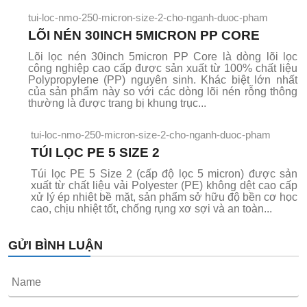
tui-loc-nmo-250-micron-size-2-cho-nganh-duoc-pham
LÕI NÉN 30INCH 5MICRON PP CORE
Lõi lọc nén 30inch 5micron PP Core là dòng lõi lọc
công nghiệp cao cấp được sản xuất từ 100% chất liệu
Polypropylene (PP) nguyên sinh. Khác biệt lớn nhất
của sản phẩm này so với các dòng lõi nén rỗng thông
thường là được trang bị khung trục...
tui-loc-nmo-250-micron-size-2-cho-nganh-duoc-pham
TÚI LỌC PE 5 SIZE 2
Túi lọc PE 5 Size 2 (cấp độ lọc 5 micron) được sản
xuất từ chất liệu vải Polyester (PE) không dệt cao cấp
xử lý ép nhiệt bề mặt, sản phẩm sở hữu độ bền cơ học
cao, chịu nhiệt tốt, chống rụng xơ sợi và an toàn...
GỬI BÌNH LUẬN
Name